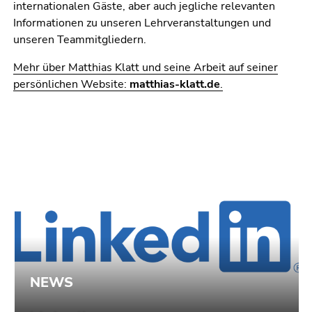
4)
internationalen Gäste, aber auch jegliche relevanten
Zu
Informationen zu unseren Lehrveranstaltungen und
den
unseren Teammitgliedern.
Zusatzinformationen
Mehr über Matthias Klatt und seine Arbeit auf seiner
(Zugriffstaste
persönlichen Website:
matthias-klatt.de
.
5)
Zu
den
Seiteneinstellungen
(Benutzer/Sprache)
(Zugriffstaste
8)
Zur
Suche
(Zugriffstaste
9)
Ende
dieses