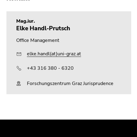
Mag.iur.
Elke Handl-Prutsch
Office Management
elke.handl(at)uni-graz.at
+43 316 380 - 6320
Forschungszentrum Graz Jurisprudence
Beginn
Ende
Ende
des
dieses
dieses
Seitenbereichs:
Seitenbereichs.
Seitenbereichs.
Zusatzinformationen:
Zur
Zur