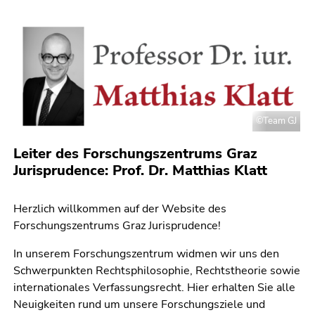
bestätigen
Sie diesen
Link.
Beginn
Zum
des
Inhalt
Seitenbereichs:
(Zugriffstaste
Seitenbereiche:
1)
©Team GJ
Zur
Positionsanzeige
Leiter des Forschungszentrums Graz
(Zugriffstaste
Jurisprudence: Prof. Dr. Matthias Klatt
2)
Zur
Herzlich willkommen auf der Website des
Hauptnavigation
Forschungszentrums Graz Jurisprudence!
(Zugriffstaste
3)
In unserem Forschungszentrum widmen wir uns den
Zur
Schwerpunkten Rechtsphilosophie, Rechtstheorie sowie
Unternavigation
internationales Verfassungsrecht. Hier erhalten Sie alle
(Zugriffstaste
Neuigkeiten rund um unsere Forschungsziele und