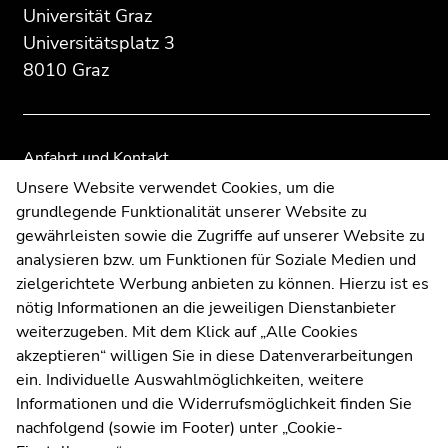
Universität Graz
Übersicht
Übersicht
der
der
Universitätsplatz 3
Seitenbereiche
Seitenbereiche
8010 Graz
Anfahrt und Kontakt
Kommunikation und Öffentlichkeitsarbeit
Unsere Website verwendet Cookies, um die
grundlegende Funktionalität unserer Website zu
Moodle
gewährleisten sowie die Zugriffe auf unserer Website zu
UNIGRAZonline
analysieren bzw. um Funktionen für Soziale Medien und
Impressum
zielgerichtete Werbung anbieten zu können. Hierzu ist es
Datenschutzerklärung
nötig Informationen an die jeweiligen Dienstanbieter
Cookie-Einstellungen
weiterzugeben. Mit dem Klick auf „Alle Cookies
Barrierefreiheitserklärung
akzeptieren“ willigen Sie in diese Datenverarbeitungen
ein. Individuelle Auswahlmöglichkeiten, weitere
Informationen und die Widerrufsmöglichkeit finden Sie
nachfolgend (sowie im Footer) unter „Cookie-
Wetterstation
Uni Graz